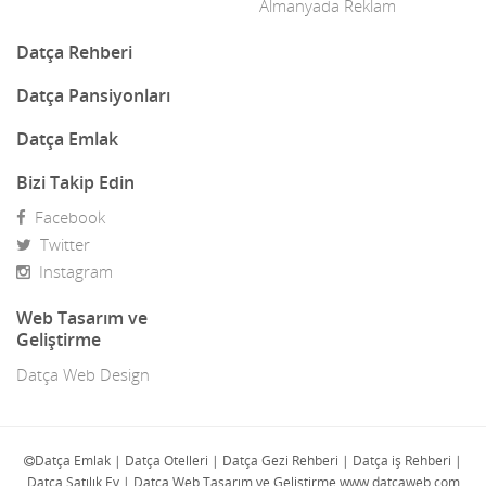
Dekor
Almanyada Reklam
Dekorasyon
Datça Rehberi
Demir Doğrama
Datça Pansiyonları
Dergiler
Datça Emlak
Diğer Ürünler
Bizi Takip Edin
Facebook
Direk Sahibinden Emlak
Twitter
Diş Doktorları
Instagram
Doğa Turları
Web Tasarım ve
Geliştirme
Doktorlar
Datça Web Design
E-Ticaret
Eczaneler
Datça Emlak | Datça Otelleri | Datça Gezi Rehberi | Datça iş Rehberi |
Datça Satılık Ev | Datça Web Tasarım ve Geliştirme www.datcaweb.com