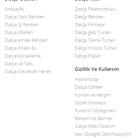
Anasayfa
Datça Palamutbükü
Çelik Kapı
Datça Gezi Rehberi
Datça Rehberi
Datça İş Rehberi
Datça Firmalar
Çiçekçiler
Datça Otelleri
Datça gezi Turları
Datça Bademi
Datça emlak Rehberi
Datça Tekne Turları
Datça Kiralık Ev
Datça Knidos Turları
Datça Feribot
Datça konaklama
Datça Plajlar
Datça ve Tatil
Datça Köy Ürünleri
Gizlilik Ve Kullanım
Datça Gezilecek Yerler
Datça Minibüs
Hakkımızda
Datça Cafeler
Datça Müzik Grupları
Kontak ve iletişim
Datça Pazarı
Gizlilik Politikası
Kullanıcı Sözleşmesi
Datça Taksi
Reklam Ve Banner
Datça Web Tasarım
Datça Yerel Sanatçıları
Seo (Google Optimizasyon)