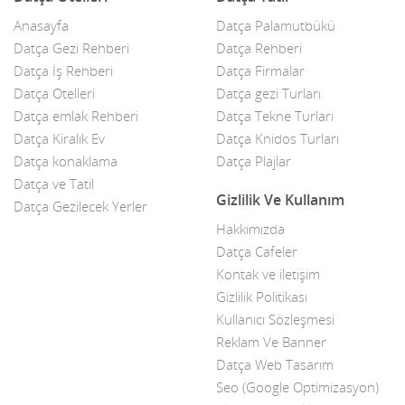
Anasayfa
Datça Palamutbükü
Çelik Kapı
Datça Gezi Rehberi
Datça Rehberi
Datça İş Rehberi
Datça Firmalar
Çiçekçiler
Datça Otelleri
Datça gezi Turları
Datça Bademi
Datça emlak Rehberi
Datça Tekne Turları
Datça Kiralık Ev
Datça Knidos Turları
Datça Feribot
Datça konaklama
Datça Plajlar
Datça ve Tatil
Datça Köy Ürünleri
Gizlilik Ve Kullanım
Datça Gezilecek Yerler
Datça Minibüs
Hakkımızda
Datça Cafeler
Datça Müzik Grupları
Kontak ve iletişim
Datça Pazarı
Gizlilik Politikası
Kullanıcı Sözleşmesi
Datça Taksi
Reklam Ve Banner
Datça Web Tasarım
Datça Yerel Sanatçıları
Seo (Google Optimizasyon)