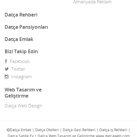
Dekor
Almanyada Reklam
Dekorasyon
Datça Rehberi
Demir Doğrama
Datça Pansiyonları
Dergiler
Datça Emlak
Diğer Ürünler
Bizi Takip Edin
Facebook
Direk Sahibinden Emlak
Twitter
Diş Doktorları
Instagram
Doğa Turları
Web Tasarım ve
Geliştirme
Doktorlar
Datça Web Design
E-Ticaret
Eczaneler
Datça Emlak | Datça Otelleri | Datça Gezi Rehberi | Datça iş Rehberi |
Datça Satılık Ev | Datça Web Tasarım ve Geliştirme www.datcaweb.com