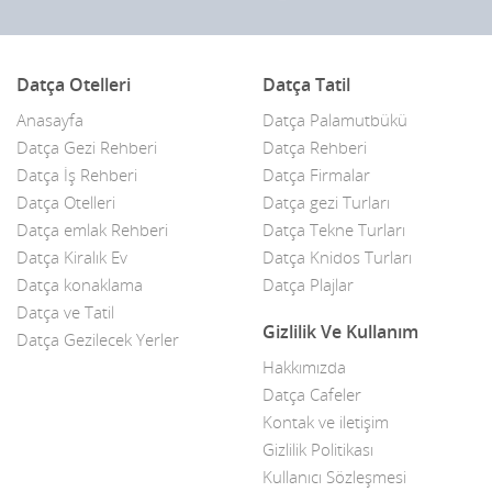
Cam Balkon
Datça Otelleri
Datça Tatil
Çay bahçeleri
Anasayfa
Datça Palamutbükü
Çelik Kapı
Datça Gezi Rehberi
Datça Rehberi
Datça İş Rehberi
Datça Firmalar
Çiçekçiler
Datça Otelleri
Datça gezi Turları
Datça Bademi
Datça emlak Rehberi
Datça Tekne Turları
Datça Kiralık Ev
Datça Knidos Turları
Datça Feribot
Datça konaklama
Datça Plajlar
Datça ve Tatil
Datça Köy Ürünleri
Gizlilik Ve Kullanım
Datça Gezilecek Yerler
Datça Minibüs
Hakkımızda
Datça Cafeler
Datça Müzik Grupları
Kontak ve iletişim
Datça Pazarı
Gizlilik Politikası
Kullanıcı Sözleşmesi
Datça Taksi