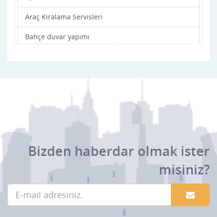
Araç Kiralama Servisleri
Bahçe duvar yapımı
Bahçe işleri
Balık Restaronları
Balkon
Basın Yayın Dernekleri
Basın Yayın Kuruluşları
Bizden haberdar olmak ister
Binicilik Kursu
misiniz?
Böcek ilacı Ve Zehir
Butik Otel
Cafeler