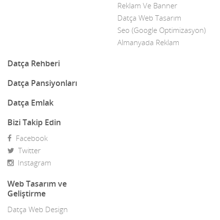
Reklam Ve Banner
Datça Web Tasarım
Datça Yerel Sanatçıları
Seo (Google Optimizasyon)
Dekor
Almanyada Reklam
Dekorasyon
Datça Rehberi
Demir Doğrama
Datça Pansiyonları
Dergiler
Datça Emlak
Diğer Ürünler
Bizi Takip Edin
Facebook
Direk Sahibinden Emlak
Twitter
Diş Doktorları
Instagram
Doğa Turları
Web Tasarım ve
Geliştirme
Doktorlar
Datça Web Design