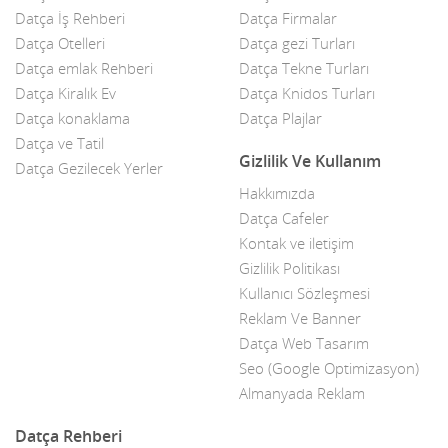
Datça İş Rehberi
Datça Firmalar
Çiçekçiler
Datça Otelleri
Datça gezi Turları
Datça Bademi
Datça emlak Rehberi
Datça Tekne Turları
Datça Kiralık Ev
Datça Knidos Turları
Datça Feribot
Datça konaklama
Datça Plajlar
Datça ve Tatil
Datça Köy Ürünleri
Gizlilik Ve Kullanım
Datça Gezilecek Yerler
Datça Minibüs
Hakkımızda
Datça Cafeler
Datça Müzik Grupları
Kontak ve iletişim
Datça Pazarı
Gizlilik Politikası
Kullanıcı Sözleşmesi
Datça Taksi
Reklam Ve Banner
Datça Web Tasarım
Datça Yerel Sanatçıları
Seo (Google Optimizasyon)
Dekor
Almanyada Reklam
Dekorasyon
Datça Rehberi