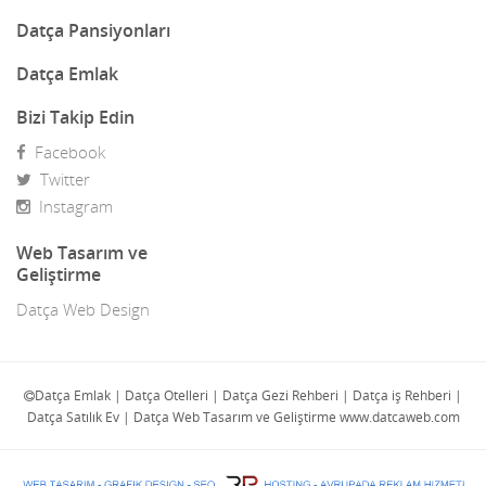
Demir Doğrama
Datça Pansiyonları
Dergiler
Datça Emlak
Diğer Ürünler
Bizi Takip Edin
Facebook
Direk Sahibinden Emlak
Twitter
Diş Doktorları
Instagram
Doğa Turları
Web Tasarım ve
Geliştirme
Doktorlar
Datça Web Design
E-Ticaret
Eczaneler
Datça Emlak | Datça Otelleri | Datça Gezi Rehberi | Datça iş Rehberi |
Datça Satılık Ev | Datça Web Tasarım ve Geliştirme www.datcaweb.com
Eğlence Mekanları
Elektrik