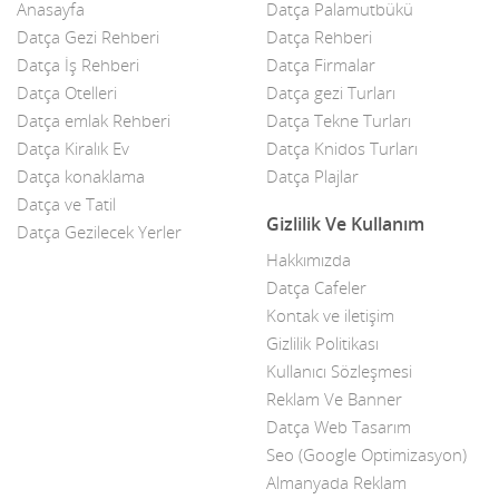
Anasayfa
Datça Palamutbükü
Çelik Kapı
Datça Gezi Rehberi
Datça Rehberi
Datça İş Rehberi
Datça Firmalar
Çiçekçiler
Datça Otelleri
Datça gezi Turları
Datça Bademi
Datça emlak Rehberi
Datça Tekne Turları
Datça Kiralık Ev
Datça Knidos Turları
Datça Feribot
Datça konaklama
Datça Plajlar
Datça ve Tatil
Datça Köy Ürünleri
Gizlilik Ve Kullanım
Datça Gezilecek Yerler
Datça Minibüs
Hakkımızda
Datça Cafeler
Datça Müzik Grupları
Kontak ve iletişim
Datça Pazarı
Gizlilik Politikası
Kullanıcı Sözleşmesi
Datça Taksi
Reklam Ve Banner
Datça Web Tasarım
Datça Yerel Sanatçıları
Seo (Google Optimizasyon)
Dekor
Almanyada Reklam