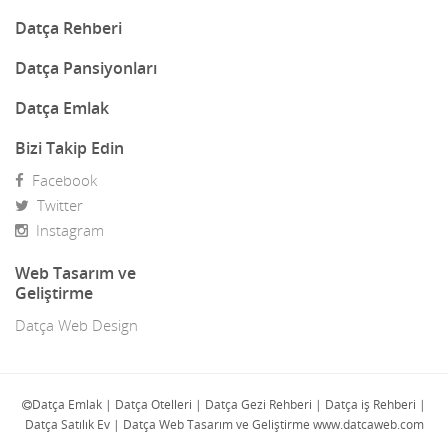
Dekorasyon
Datça Rehberi
Demir Doğrama
Datça Pansiyonları
Dergiler
Datça Emlak
Diğer Ürünler
Bizi Takip Edin
Facebook
Direk Sahibinden Emlak
Twitter
Diş Doktorları
Instagram
Doğa Turları
Web Tasarım ve
Geliştirme
Doktorlar
Datça Web Design
E-Ticaret
Eczaneler
Datça Emlak | Datça Otelleri | Datça Gezi Rehberi | Datça iş Rehberi |
Datça Satılık Ev | Datça Web Tasarım ve Geliştirme www.datcaweb.com
Eğlence Mekanları