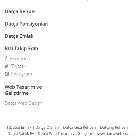
Dekorasyon
Datça Rehberi
Demir Doğrama
Datça Pansiyonları
Dergiler
Datça Emlak
Diğer Ürünler
Bizi Takip Edin
Facebook
Direk Sahibinden Emlak
Twitter
Diş Doktorları
Instagram
Doğa Turları
Web Tasarım ve
Geliştirme
Doktorlar
Datça Web Design
E-Ticaret
Eczaneler
Datça Emlak | Datça Otelleri | Datça Gezi Rehberi | Datça iş Rehberi |
Datça Satılık Ev | Datça Web Tasarım ve Geliştirme www.datcaweb.com
Eğlence Mekanları