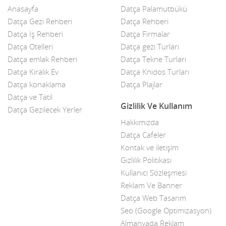
Anasayfa
Datça Palamutbükü
Çelik Kapı
Datça Gezi Rehberi
Datça Rehberi
Datça İş Rehberi
Datça Firmalar
Çiçekçiler
Datça Otelleri
Datça gezi Turları
Datça Bademi
Datça emlak Rehberi
Datça Tekne Turları
Datça Kiralık Ev
Datça Knidos Turları
Datça Feribot
Datça konaklama
Datça Plajlar
Datça ve Tatil
Datça Köy Ürünleri
Gizlilik Ve Kullanım
Datça Gezilecek Yerler
Datça Minibüs
Hakkımızda
Datça Cafeler
Datça Müzik Grupları
Kontak ve iletişim
Datça Pazarı
Gizlilik Politikası
Kullanıcı Sözleşmesi
Datça Taksi
Reklam Ve Banner
Datça Web Tasarım
Datça Yerel Sanatçıları
Seo (Google Optimizasyon)
Dekor
Almanyada Reklam