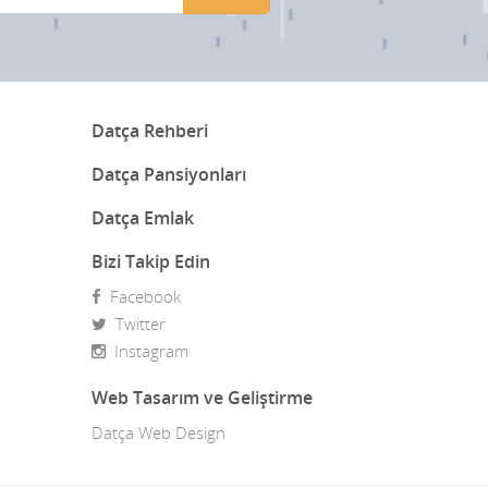
Binicilik Kursu
Böcek ilacı Ve Zehir
Butik Otel
Datça Rehberi
Cafeler
Datça Pansiyonları
Cam Balkon
Datça Emlak
Çay bahçeleri
Bizi Takip Edin
Çelik Kapı
Facebook
Çiçekçiler
Twitter
Instagram
Datça Bademi
Web Tasarım ve Geliştirme
Datça Feribot
Datça Web Design
Datça Köy Ürünleri