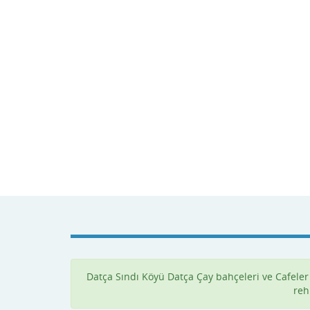
Datça Sındı Köyü Datça Çay bahçeleri ve Cafeler v
reh