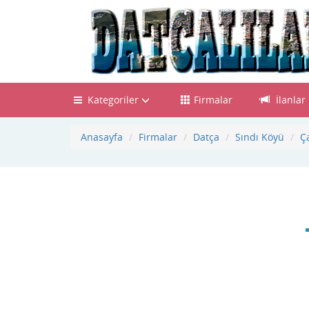
Kategoriler
Firmalar
İlanlar
Anasayfa
Firmalar
Datça
Sındı Köyü
Ç