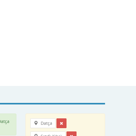
Datça
Datça