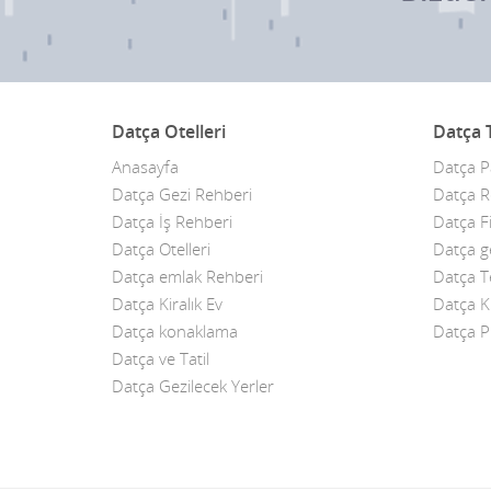
Datça Otelleri
Datça T
Anasayfa
Datça 
Datça Gezi Rehberi
Datça R
Datça İş Rehberi
Datça F
Datça Otelleri
Datça ge
Datça emlak Rehberi
Datça T
Datça Kiralık Ev
Datça K
Datça konaklama
Datça Pl
Datça ve Tatil
Datça Gezilecek Yerler