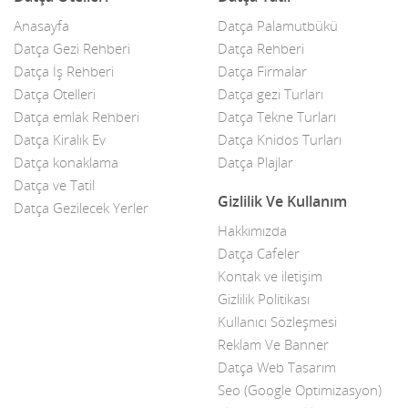
Anasayfa
Datça Palamutbükü
Çelik Kapı
Datça Gezi Rehberi
Datça Rehberi
Datça İş Rehberi
Datça Firmalar
Çiçekçiler
Datça Otelleri
Datça gezi Turları
Datça Bademi
Datça emlak Rehberi
Datça Tekne Turları
Datça Kiralık Ev
Datça Knidos Turları
Datça Feribot
Datça konaklama
Datça Plajlar
Datça ve Tatil
Datça Köy Ürünleri
Gizlilik Ve Kullanım
Datça Gezilecek Yerler
Datça Minibüs
Hakkımızda
Datça Cafeler
Datça Müzik Grupları
Kontak ve iletişim
Datça Pazarı
Gizlilik Politikası
Kullanıcı Sözleşmesi
Datça Taksi
Reklam Ve Banner
Datça Web Tasarım
Datça Yerel Sanatçıları
Seo (Google Optimizasyon)