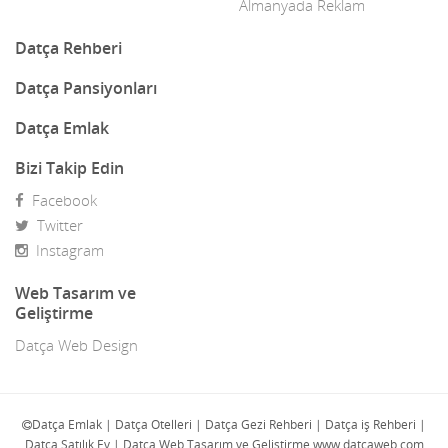
Dekor
Almanyada Reklam
Dekorasyon
Datça Rehberi
Demir Doğrama
Datça Pansiyonları
Dergiler
Datça Emlak
Diğer Ürünler
Bizi Takip Edin
Facebook
Direk Sahibinden Emlak
Twitter
Diş Doktorları
Instagram
Doğa Turları
Web Tasarım ve
Geliştirme
Doktorlar
Datça Web Design
E-Ticaret
Eczaneler
Datça Emlak | Datça Otelleri | Datça Gezi Rehberi | Datça iş Rehberi |
Datça Satılık Ev | Datça Web Tasarım ve Geliştirme www.datcaweb.com