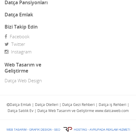
Demir Doğrama
Datça Pansiyonları
Dergiler
Datça Emlak
Diğer Ürünler
Bizi Takip Edin
Facebook
Direk Sahibinden Emlak
Twitter
Diş Doktorları
Instagram
Doğa Turları
Web Tasarım ve
Geliştirme
Doktorlar
Datça Web Design
E-Ticaret
Eczaneler
Datça Emlak | Datça Otelleri | Datça Gezi Rehberi | Datça iş Rehberi |
Datça Satılık Ev | Datça Web Tasarım ve Geliştirme www.datcaweb.com
Eğlence Mekanları
Elektrik