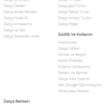
Datça Otelleri
Datça gezi Turları
Datça Bademi
Datça emlak Rehberi
Datça Tekne Turları
Datça Kiralık Ev
Datça Knidos Turları
Datça Feribot
Datça konaklama
Datça Plajlar
Datça ve Tatil
Datça Köy Ürünleri
Gizlilik Ve Kullanım
Datça Gezilecek Yerler
Datça Minibüs
Hakkımızda
Datça Cafeler
Datça Müzik Grupları
Kontak ve iletişim
Datça Pazarı
Gizlilik Politikası
Kullanıcı Sözleşmesi
Datça Taksi
Reklam Ve Banner
Datça Web Tasarım
Datça Yerel Sanatçıları
Seo (Google Optimizasyon)
Dekor
Almanyada Reklam
Dekorasyon
Datça Rehberi