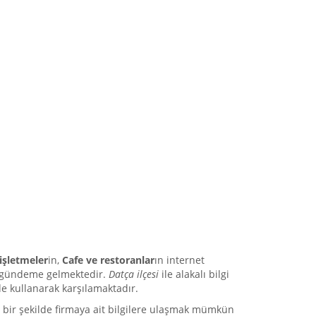
 işletmeler
in,
Cafe ve restoranlar
ın internet
gündeme gelmektedir.
Datça ilçesi
ile alakalı bilgi
lde kullanarak karşılamaktadır.
lı bir şekilde firmaya ait bilgilere ulaşmak mümkün