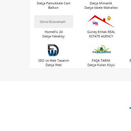
Datça Pamukkale Cam
Datça Mimarlik
Balkon
Datça-iskele Mahallesi
Datça-Merkez
HomeFix 24
Güneş Emlak REAL
Datça-Yakaköy
ESTATE AGENCY
Datça-Merkez
SEO ve Web Tasarım
PAŞA TARIM
Datça Web
Datça-Kızlan Köyü
Datça-Merkez