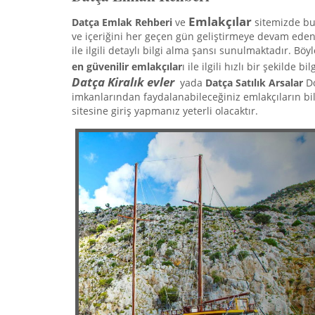
Emlakçılar
Datça Emlak Rehberi
ve
sitemizde bul
ve içeriğini her geçen gün geliştirmeye devam ed
ile ilgili detaylı bilgi alma şansı sunulmaktadır. Bö
en güvenilir emlakçılar
ı ile ilgili hızlı bir şekilde 
Datça
Kiralık evler
yada
Datça
Satılık Arsalar
Do
imkanlarından faydalanabileceğiniz emlakçıların bil
sitesine giriş yapmanız yeterli olacaktır.