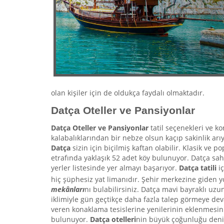
olan kişiler için de oldukça faydalı olmaktadır.
Datça Oteller ve Pansiyonlar
Datça Oteller ve Pansiyonlar
tatil seçenekleri ve k
kalabalıklarından bir nebze olsun kaçıp sakinlik ar
Datça
sizin için biçilmiş kaftan olabilir. Klasik ve p
etrafında yaklaşık 52 adet köy bulunuyor. Datça sa
yerler listesinde yer almayı başarıyor.
Datça tatili
i
hiç şüphesiz yat limanıdır. Şehir merkezine giden y
mekânları
nı bulabilirsiniz. Datça mavi bayraklı uzu
iklimiyle gün geçtikçe daha fazla talep görmeye dev
veren konaklama tesislerine yenilerinin eklenmesini
bulunuyor.
Datça otelleri
nin büyük çoğunluğu deniz