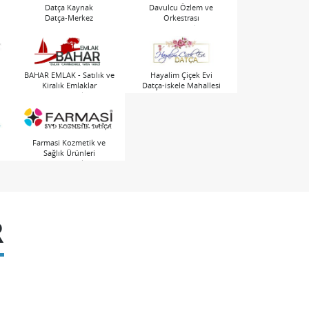
Datça Kaynak
Davulcu Özlem ve
Datça-Merkez
Orkestrası
Datça-Merkez
BAHAR EMLAK - Satılık ve
Hayalim Çiçek Evi
Kiralık Emlaklar
Datça-iskele Mahallesi
Datça-Merkez
Farmasi Kozmetik ve
Sağlık Ürünleri
Datça-Merkez
R