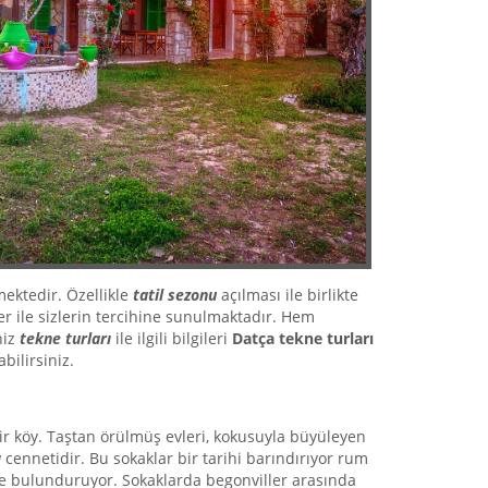
ektedir. Özellikle
tatil sezonu
açılması ile birlikte
ler ile sizlerin tercihine sunulmaktadır. Hem
niz
tekne turları
ile ilgili bilgileri
Datça
tekne turları
bilirsiniz.
bir köy. Taştan örülmüş evleri, kokusuyla büyüleyen
ı
cennetidir. Bu sokaklar bir tarihi barındırıyor rum
 bulunduruyor. Sokaklarda begonviller arasında