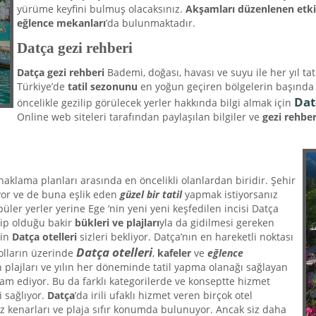
yürüme keyfini bulmuş olacaksınız.
Akşamları düzenlenen etki
eğlence mekanları
’da bulunmaktadır.
Datça gezi rehberi
Datça gezi rehberi
Bademi, doğası, havası ve suyu ile her yıl t
Türkiye’de
tatil sezonunu
en yoğun geçiren bölgelerin başında ge
Dat
öncelikle gezilip görülecek yerler hakkında bilgi almak için
Online web siteleri tarafından paylaşılan bilgiler ve
gezi rehber
onaklama planları arasında en öncelikli olanlardan biridir. Şehir
ıyor ve de buna eşlik eden
güzel bir tatil
yapmak istiyorsanız
opüler yerler yerine Ege ‘nin yeni yeni keşfedilen incisi Datça
hip olduğu bakir
bükleri
ve plajları
yla da gidilmesi gereken
çin
Datça otelleri
sizleri bekliyor. Datça’nın en hareketli noktası
Datça otelleri
olların üzerinde
,
kafeler
ve
eğlence
n plajları ve yılın her döneminde tatil yapma olanağı sağlayan
am ediyor. Bu da farklı kategorilerde ve konseptte hizmet
 sağlıyor.
Datça
’da irili ufaklı hizmet veren birçok otel
 kenarları ve plaja sıfır konumda bulunuyor. Ancak siz daha