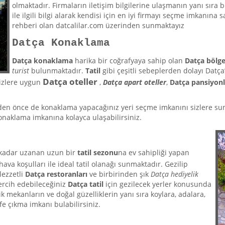
olmaktadır. Firmaların iletişim bilgilerine ulaşmanın yanı sıra b
ile ilgili bilgi alarak kendisi için en iyi firmayı seçme imkanın
rehberi olan datcalilar.com üzerinden sunmaktayız
Datça Konaklama
Datça konaklama
harika bir coğrafyaya sahip olan
Datça bölge
turist
bulunmaktadır.
Tatil
gibi çeşitli sebeplerden dolayı Datça
Datça oteller
sizlere uygun
,
Datça apart oteller
,
Datça pansiyonl
eden önce de konaklama yapacağınız yeri seçme imkanını sizlere 
konaklama imkanına kolayca ulaşabilirsiniz.
 kadar uzanan uzun bir
tatil sezonu
na ev sahipliği yapan
va koşulları ile ideal tatil olanağı sunmaktadır. Gezilip
 lezzetli
Datça restoranları
ve birbirinden şık
Datça hediyelik
tercih edebileceğiniz
Datça tatil
için gezilecek yerler konusunda
ik mekanların ve doğal güzelliklerin yanı sıra koylara, adalara,
fe çıkma imkanı bulabilirsiniz.