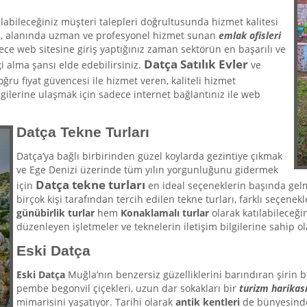
abileceğiniz müşteri talepleri doğrultusunda hizmet kalitesi
en, alanında uzman ve profesyonel hizmet sunan
emlak ofisleri
ylece web sitesine giriş yaptığınız zaman sektörün en başarılı ve
Datça
Satılık Evler
bilgi alma şansı elde edebilirsiniz.
ve
ğru fiyat güvencesi ile hizmet veren, kaliteli hizmet
gilerine ulaşmak için sadece internet bağlantınız ile web
Datça Tekne Turları
Datça’ya bağlı birbirinden güzel koylarda gezintiye çıkmak
ve Ege Denizi üzerinde tüm yılın yorgunluğunu gidermek
Datça
tekne turları
için
en ideal seçeneklerin başında gelm
birçok kişi tarafından tercih edilen tekne turları, farklı seçenek
günübirlik turlar
hem
Konaklamalı turlar
olarak katılabileceği
düzenleyen işletmeler ve teknelerin iletişim bilgilerine sahip ola
Eski Datça
Eski Datça
Muğla’nın benzersiz güzelliklerini barındıran şirin 
pembe begonvil çiçekleri, uzun dar sokakları bir
turizm harikas
mimarisini yaşatıyor. Tarihi olarak
antik kentleri
de bünyesinde