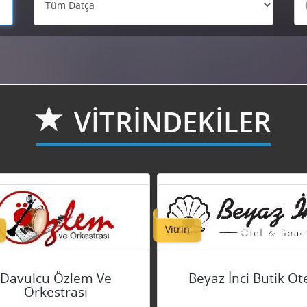
VİTRİNDEKİLER
Vitrin
Davulcu Özlem Ve
Beyaz İnci Butik Ot
Orkestrası