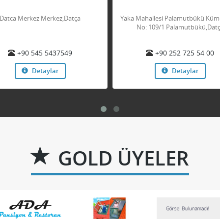
Datca Merkez Merkez,Datça
Yaka Mahallesi Palamutbükü Küme
No: 109/1 Palamutbükü,Dat
+90 545 5437549
+90 252 725 54 00
Detaylar
Detaylar
GOLD ÜYELER