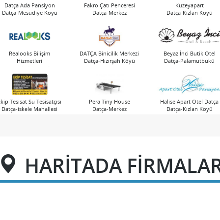
Datça Ada Pansiyon
Fakro Çatı Penceresi
Kuzeyapart
Datça-Mesudiye Köyü
Datça-Merkez
Datça-Kızlan Köyü
Realooks Bilişim
DATÇA Binicilik Merkezi
Beyaz İnci Butik Otel
Hizmetleri
Datça-Hızırşah Köyü
Datça-Palamutbükü
Datça-iskele Mahallesi
Ekip Tesisat Su Tesisatçısı
Pera Tiny House
Halise Apart Otel Datça
Datça-iskele Mahallesi
Datça-Merkez
Datça-Kızlan Köyü
HARİTADA FİRMALA