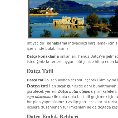
ihtiyacıdır.
Konaklama
ihtiyacınızı karşılamak için 
içerisinde bulabilirsiniz.
Datça konaklama
imkanları, henüz Datça’ya gelm
istediğiniz kriterlere uygun, bütçenize hitap eden 
Datça Tatil
Datça tatil
Nisan ayında sezonu açarak Ekim ayına
Datça
tatil
, en sıcak günlerde dahi bunaltmayan ha
görülecek yerleri,
Datça
butik otelleri
, şirin kafeleri,
eşya dükkanları
ile dolu dolu bir tatil geçirmek için 
bir plan yapmalısınız. Gezilip görülecek tarihi turist
ilçelere düzenlenen tur imkanları ile de doğada keş
Datça Emlak Rehberi